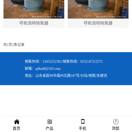
呼和浩特除氧器
呼和浩特除氧器
共
1
页
2
条记录
销售热线：13455252361/销售热线：0532-87212571
邮箱：qdhzdI@163.com
地址：山东省胶州市福州北路187号/
分站
/
地图
/
关键词
首页
产品
手机
顶部