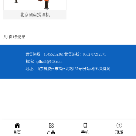
北京圆盘捞渣机
共
1
页
1
条记录
销售热线：13455252361/销售热线：0532-87212571
邮箱：qdhzdI@163.com
地址：山东省胶州市福州北路187号/
分站
/
地图
/
关键词
首页
产品
手机
顶部