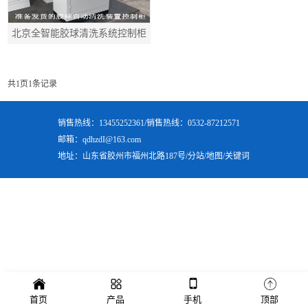
北京全智能胶球清洗系统控制柜
共
1
页
1
条记录
销售热线：13455252361/销售热线：0532-87212571
邮箱：qdhzdI@163.com
地址：山东省胶州市福州北路187号/
分站
/
地图
/
关键词
首页
产品
手机
顶部